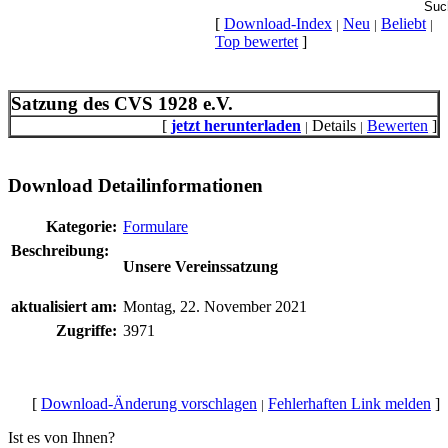
[
Download-Index
Neu
Beliebt
|
|
|
Top bewertet
]
Satzung des CVS 1928 e.V.
[
jetzt herunterladen
Details
Bewerten
]
|
|
Download Detailinformationen
Kategorie:
Formulare
Beschreibung:
Unsere Vereinssatzung
aktualisiert am:
Montag, 22. November 2021
Zugriffe:
3971
[
Download-Änderung vorschlagen
Fehlerhaften Link melden
]
|
Ist es von Ihnen?